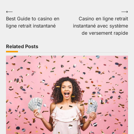
Post
⟵
⟶
Best Guide to casino en
Casino en ligne retrait
navigation
ligne retrait instantané
instantané avec système
de versement rapide
Related Posts