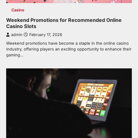
Casino
Weekend Promotions for Recommended Online
Casino Slots
admin
February 17, 2026
Weekend promotions have become a staple in the online casino
industry, offering players an exciting opportunity to enhance their
gaming…