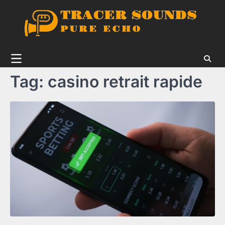
Skip
to
content
Tag:
casino retrait rapide