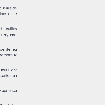
joueurs de
dans cette
efeuilles
ilégiées,
nce de jeu
e nombreux
oueurs ont
ttentes en
expérience