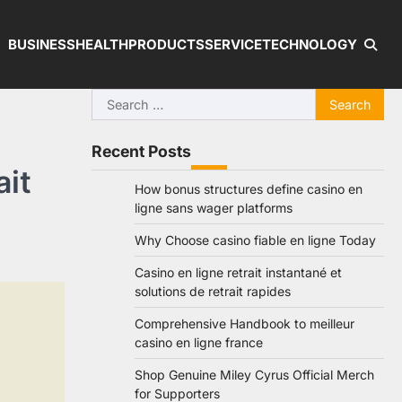
BUSINESS
HEALTH
PRODUCTS
SERVICE
TECHNOLOGY
Search
for:
Recent Posts
ait
How bonus structures define casino en
ligne sans wager platforms
Why Choose casino fiable en ligne Today
Casino en ligne retrait instantané et
solutions de retrait rapides
Comprehensive Handbook to meilleur
casino en ligne france
Shop Genuine Miley Cyrus Official Merch
for Supporters