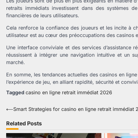
Les joueurs sont de plus en plus exigeants en matière d’i
retraits immédiats investissent dans des systèmes de
financières de leurs utilisateurs.
Cela renforce la confiance des joueurs et les incite à ch
utilisateur est au cœur des préoccupations des casinos 
Une interface conviviale et des services d’assistance ré
réussissent à intégrer une navigation intuitive et un s
marché.
En somme, les tendances actuelles des casinos en ligne 
l’expérience de jeu, en alliant rapidité, sécurité et convivi
Tagged
casino en ligne retrait immédiat 2026
Post
⟵
Smart Strategies for casino en ligne retrait immédiat
navigation
Related Posts