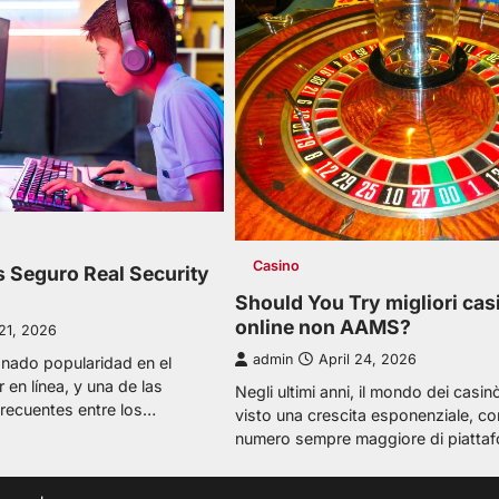
Casino
 Seguro Real Security
Should You Try migliori cas
online non AAMS?
 21, 2026
admin
April 24, 2026
nado popularidad en el
en línea, y una de las
Negli ultimi anni, il mondo dei casin
recuentes entre los…
visto una crescita esponenziale, co
numero sempre maggiore di piatta