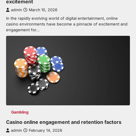
excitement
admin
March 10, 2026
In the rapidly evolving world of digital entertainment, online
casino environments have become a pinnacle of excitement and
engagement for…
Gambling
Casino online engagement and retention factors
admin
February 14, 2026