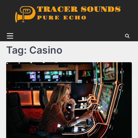
Skip
to
content
Tag:
Casino