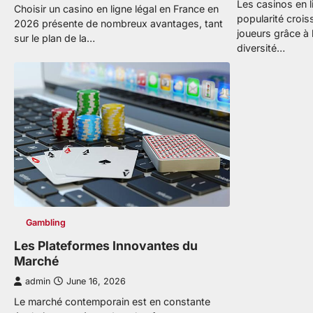
Les casinos en 
Choisir un casino en ligne légal en France en
popularité crois
2026 présente de nombreux avantages, tant
joueurs grâce à l
sur le plan de la…
diversité…
Gambling
Les Plateformes Innovantes du
Marché
admin
June 16, 2026
Le marché contemporain est en constante