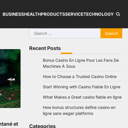
BUSINESS
HEALTH
PRODUCTS
SERVICE
TECHNOLOGY
Search
for:
Recent Posts
Bonus Casino En Ligne Pour Les Fans De
Machines À Sous
How to Choose a Trusted Casino Online
Start Winning with Casino Fiable En Ligne
What Makes a Great casino fiable en ligne
How bonus structures define casino en
ligne sans wager platforms
ntané et
Categories