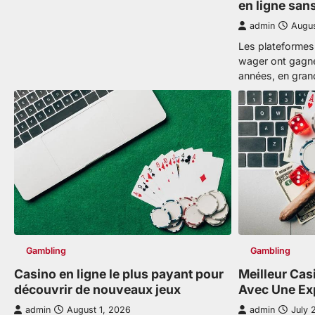
en ligne san
admin
Augus
Les plateformes
wager ont gagné
années, en gran
Gambling
Gambling
Casino en ligne le plus payant pour
Meilleur Cas
découvrir de nouveaux jeux
Avec Une Ex
admin
August 1, 2026
admin
July 