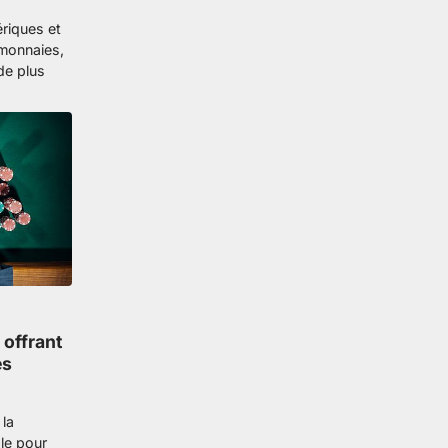
riques et
omonnaies,
de plus
 offrant
es
 la
ale pour