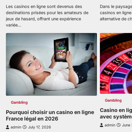
Les casinos en ligne sont devenus des
Dans le paysage
destinations prisées pour les amateurs de
casinos en lign
jeux de hasard, offrant une expérience
alternative de 
variée…
Gambling
Gambling
Casino en lig
Pourquoi choisir un casino en ligne
avec systèm
France légal en 2026
admin
June 
admin
July 17, 2026