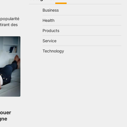
Business
popularité
Health
tirant des
Products
Service
Technology
Jouer
gne