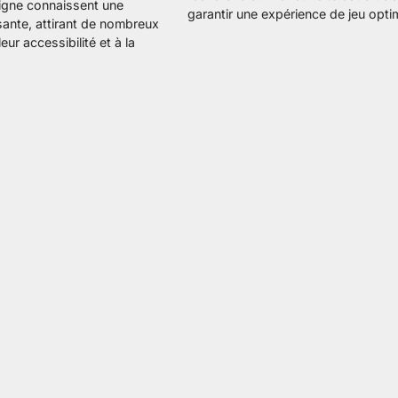
ligne connaissent une
garantir une expérience de jeu opti
sante, attirant de nombreux
eur accessibilité et à la