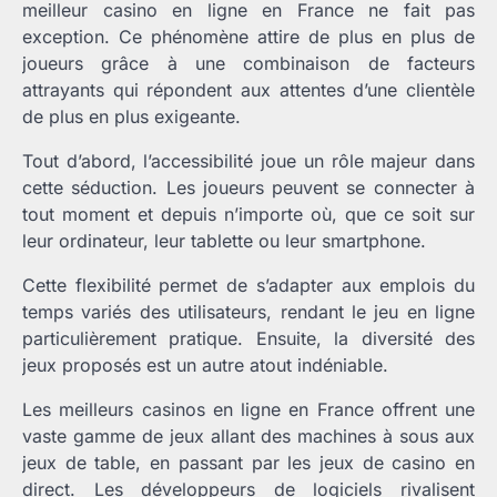
meilleur casino en ligne en France ne fait pas
exception. Ce phénomène attire de plus en plus de
joueurs grâce à une combinaison de facteurs
attrayants qui répondent aux attentes d’une clientèle
de plus en plus exigeante.
Tout d’abord, l’accessibilité joue un rôle majeur dans
cette séduction. Les joueurs peuvent se connecter à
tout moment et depuis n’importe où, que ce soit sur
leur ordinateur, leur tablette ou leur smartphone.
Cette flexibilité permet de s’adapter aux emplois du
temps variés des utilisateurs, rendant le jeu en ligne
particulièrement pratique. Ensuite, la diversité des
jeux proposés est un autre atout indéniable.
Les meilleurs casinos en ligne en France offrent une
vaste gamme de jeux allant des machines à sous aux
jeux de table, en passant par les jeux de casino en
direct. Les développeurs de logiciels rivalisent