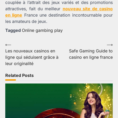
couplée à l’attrait des jeux variés et des promotions
attractives, fait du meilleur
nouveau site de casino
en ligne
France une destination incontournable pour
les amateurs de jeux.
Tagged
Online gambing play
Post
⟵
⟶
Les nouveaux casinos en
Safe Gaming Guide to
navigation
ligne qui séduisent grâce à
casino en ligne france
leur originalité
Related Posts