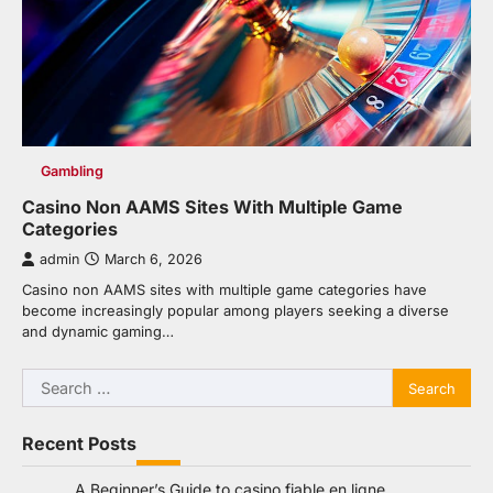
Gambling
Casino Non AAMS Sites With Multiple Game
Categories
admin
March 6, 2026
Casino non AAMS sites with multiple game categories have
become increasingly popular among players seeking a diverse
and dynamic gaming…
Search
for:
Recent Posts
A Beginner’s Guide to casino fiable en ligne