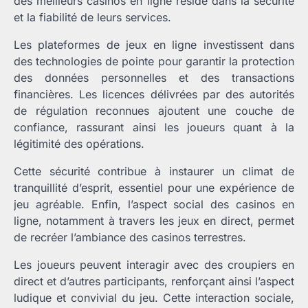
des meilleurs casinos en ligne réside dans la sécurité
et la fiabilité de leurs services.
Les plateformes de jeux en ligne investissent dans
des technologies de pointe pour garantir la protection
des données personnelles et des transactions
financières. Les licences délivrées par des autorités
de régulation reconnues ajoutent une couche de
confiance, rassurant ainsi les joueurs quant à la
légitimité des opérations.
Cette sécurité contribue à instaurer un climat de
tranquillité d’esprit, essentiel pour une expérience de
jeu agréable. Enfin, l’aspect social des casinos en
ligne, notamment à travers les jeux en direct, permet
de recréer l’ambiance des casinos terrestres.
Les joueurs peuvent interagir avec des croupiers en
direct et d’autres participants, renforçant ainsi l’aspect
ludique et convivial du jeu. Cette interaction sociale,