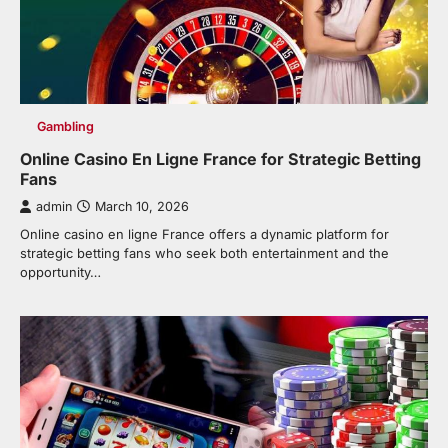
Gambling
Online Casino En Ligne France for Strategic Betting
Fans
admin
March 10, 2026
Online casino en ligne France offers a dynamic platform for
strategic betting fans who seek both entertainment and the
opportunity…