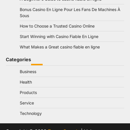
Bonus Casino En Ligne Pour Les Fans De Machines À
Sous
How to Choose a Trusted Casino Online
Start Winning with Casino Fiable En Ligne
What Makes a Great casino fiable en ligne
Categories
Business
Health
Products
Service
Technology