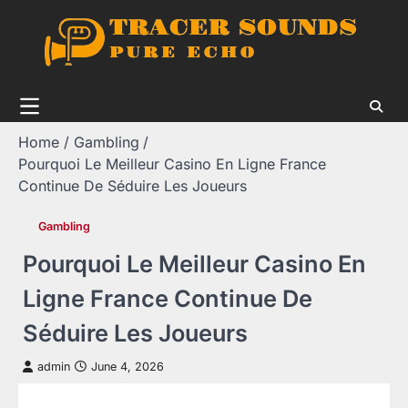
Skip
to
content
Home
Gambling
Pourquoi Le Meilleur Casino En Ligne France
Continue De Séduire Les Joueurs
Gambling
Pourquoi Le Meilleur Casino En
Ligne France Continue De
Séduire Les Joueurs
admin
June 4, 2026