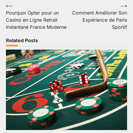
Post
⟵
⟶
Pourquoi Opter pour un
Comment Améliorer Son
navigation
Casino en Ligne Retrait
Expérience de Paris
Instantané France Moderne
Sportif
Related Posts