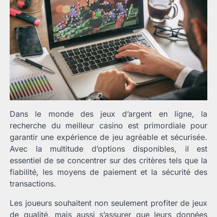
Dans le monde des jeux d’argent en ligne, la
recherche du meilleur casino est primordiale pour
garantir une expérience de jeu agréable et sécurisée.
Avec la multitude d’options disponibles, il est
essentiel de se concentrer sur des critères tels que la
fiabilité, les moyens de paiement et la sécurité des
transactions.
Les joueurs souhaitent non seulement profiter de jeux
de qualité, mais aussi s’assurer que leurs données