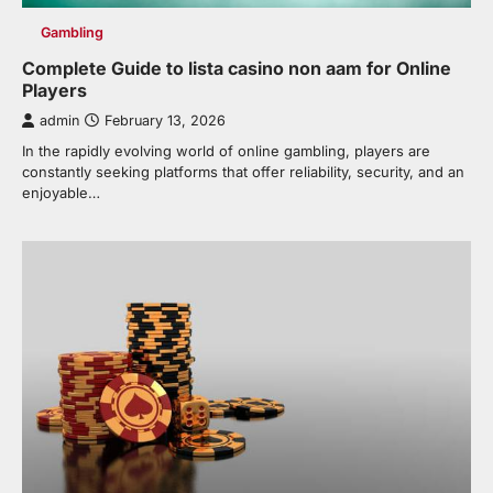
Gambling
Complete Guide to lista casino non aam for Online
Players
admin
February 13, 2026
In the rapidly evolving world of online gambling, players are
constantly seeking platforms that offer reliability, security, and an
enjoyable…