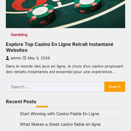
Gambling
Explore Top Casino En Ligne Retrait Instantané
Websites
admin
May 5, 2026
Dans le monde des jeux en ligne, le choix d’un casino proposant
des retraits instantanés est essentiel pour une expérience…
Search
for:
Recent Posts
Start Winning with Casino Fiable En Ligne
What Makes a Great casino fiable en ligne