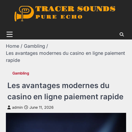
Skip
to
content
Home
Gambling
Les avantages modernes du casino en ligne paiement
rapide
Gambling
Les avantages modernes du
casino en ligne paiement rapide
admin
June 11, 2026