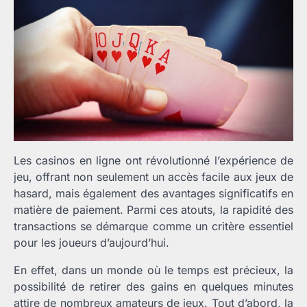
Les casinos en ligne ont révolutionné l’expérience de
jeu, offrant non seulement un accès facile aux jeux de
hasard, mais également des avantages significatifs en
matière de paiement. Parmi ces atouts, la rapidité des
transactions se démarque comme un critère essentiel
pour les joueurs d’aujourd’hui.
En effet, dans un monde où le temps est précieux, la
possibilité de retirer des gains en quelques minutes
attire de nombreux amateurs de jeux. Tout d’abord, la