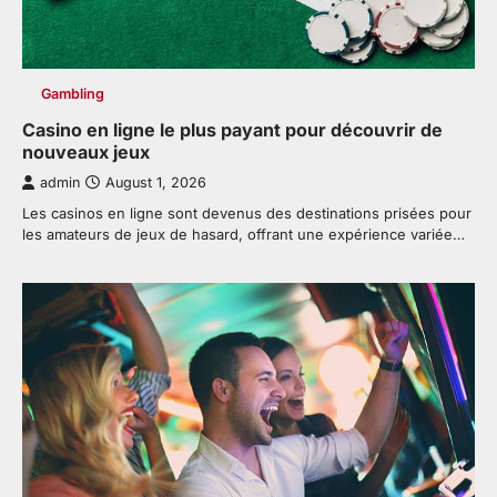
Gambling
Casino en ligne le plus payant pour découvrir de
nouveaux jeux
admin
August 1, 2026
Les casinos en ligne sont devenus des destinations prisées pour
les amateurs de jeux de hasard, offrant une expérience variée…