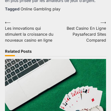
en plus prisée par les amateurs de jeux d’argent.
Tagged
Online Gambling play
Post
⟵
⟶
Les innovations qui
Best Casino En Ligne
navigation
stimulent la croissance du
Paysafecard Sites
nouveaux casino en ligne
Compared
Related Posts