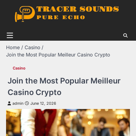
Skip
to
content
Home
Casino
Join the Most Popular Meilleur Casino Crypto
Casino
Join the Most Popular Meilleur
Casino Crypto
admin
June 12, 2026