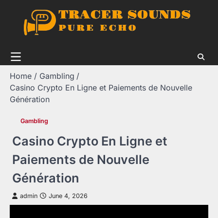
Skip
to
content
Home
Gambling
Casino Crypto En Ligne et Paiements de Nouvelle
Génération
Gambling
Casino Crypto En Ligne et
Paiements de Nouvelle
Génération
admin
June 4, 2026