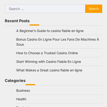
Search
for:
Recent Posts
A Beginner’s Guide to casino fiable en ligne
Bonus Casino En Ligne Pour Les Fans De Machines À
Sous
How to Choose a Trusted Casino Online
Start Winning with Casino Fiable En Ligne
What Makes a Great casino fiable en ligne
Categories
Business
Health