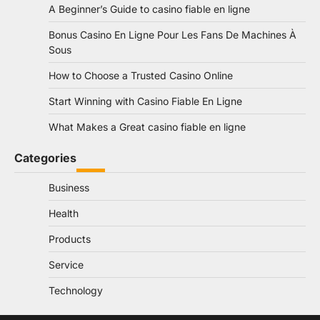
A Beginner’s Guide to casino fiable en ligne
Bonus Casino En Ligne Pour Les Fans De Machines À
Sous
How to Choose a Trusted Casino Online
Start Winning with Casino Fiable En Ligne
What Makes a Great casino fiable en ligne
Categories
Business
Health
Products
Service
Technology