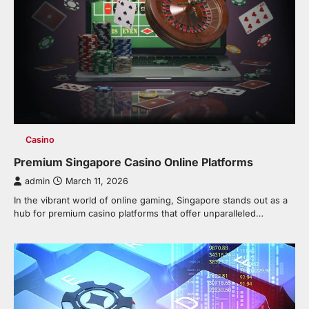
Casino
Premium Singapore Casino Online Platforms
admin
March 11, 2026
In the vibrant world of online gaming, Singapore stands out as a
hub for premium casino platforms that offer unparalleled…