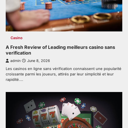
Casino
A Fresh Review of Leading meilleurs casino sans
verification
admin
June 8, 2026
Les casinos en ligne sans vérification connaissent une popularité
croissante parmi les joueurs, attirés par leur simplicité et leur
rapidité.…