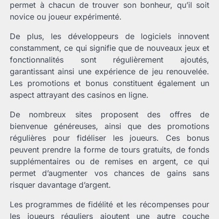
permet à chacun de trouver son bonheur, qu’il soit
novice ou joueur expérimenté.
De plus, les développeurs de logiciels innovent
constamment, ce qui signifie que de nouveaux jeux et
fonctionnalités sont régulièrement ajoutés,
garantissant ainsi une expérience de jeu renouvelée.
Les promotions et bonus constituent également un
aspect attrayant des casinos en ligne.
De nombreux sites proposent des offres de
bienvenue généreuses, ainsi que des promotions
régulières pour fidéliser les joueurs. Ces bonus
peuvent prendre la forme de tours gratuits, de fonds
supplémentaires ou de remises en argent, ce qui
permet d’augmenter vos chances de gains sans
risquer davantage d’argent.
Les programmes de fidélité et les récompenses pour
les joueurs réguliers ajoutent une autre couche