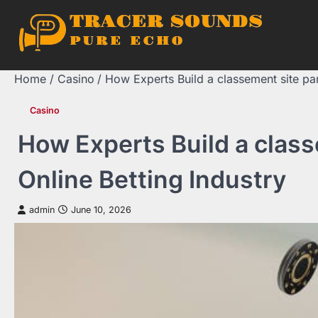
Skip
to
content
Home
Casino
How Experts Build a classement site pari
Casino
How Experts Build a classe
Online Betting Industry
admin
June 10, 2026