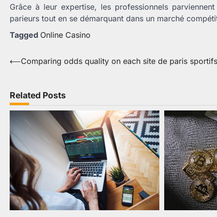
Grâce à leur expertise, les professionnels parviennen
parieurs tout en se démarquant dans un marché compétit
Tagged
Online Casino
Post
⟵
Comparing odds quality on each site de paris sportif
navigation
Related Posts