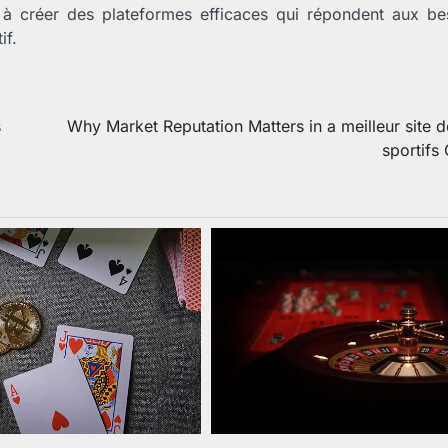
t à créer des plateformes efficaces qui répondent aux be
if.
s
Why Market Reputation Matters in a meilleur site d
sportifs