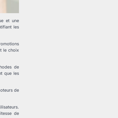
tue et une
fiant les
promotions
t le choix
éthodes de
nt que les
moteurs de
lisateurs.
vitesse de