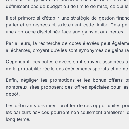
définissent pas de budget ou de limite de mise, ce qui 
Il est primordial d’établir une stratégie de gestion fin
parier et en respectant strictement cette limite. Cela 
une approche disciplinée face aux gains et aux pertes.
Par ailleurs, la recherche de cotes élevées peut égalem
alléchantes, croyant qu’elles sont synonymes de gains r
Cependant, ces cotes élevées sont souvent associées à u
de la probabilité réelle des événements sportifs et de ne 
Enfin, négliger les promotions et les bonus offerts 
nombreux sites proposent des offres spéciales pour les 
dépôt.
Les débutants devraient profiter de ces opportunités pou
les parieurs novices pourront non seulement améliorer l
long terme.