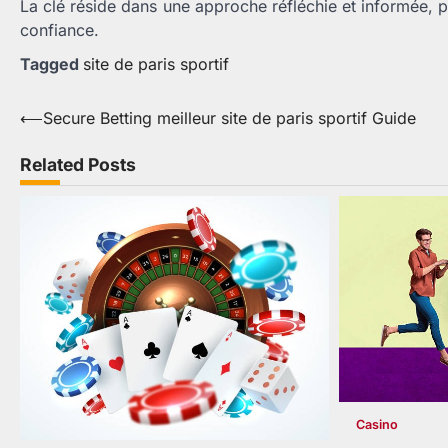
La clé réside dans une approche réfléchie et informée, 
confiance.
Tagged
site de paris sportif
Post
⟵
Secure Betting meilleur site de paris sportif Guide
navigation
Related Posts
Casino