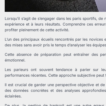
Lorsqu’il s’agit de s’engager dans les paris sportifs, 
expérience et à leurs résultats. Comprendre ces erreu
profiter pleinement de cette activité.
L’un des principaux écueils rencontrés par les novices 
des mises sans avoir pris le temps d’analyser les équipe
Cette absence de préparation peut entraîner des pert
émotionnel.
Les parieurs ont souvent tendance à parier sur le
performances récentes. Cette approche subjective peut f
Il est crucial de garder une perspective objective et d
des données concrètes et des analyses approfondies,
éclairées.
De plus, la gestion de bankroll est une autre erreu