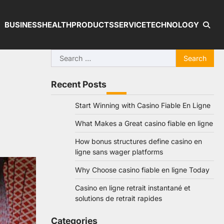
BUSINESS
HEALTH
PRODUCTS
SERVICE
TECHNOLOGY
Search
for:
Recent Posts
Start Winning with Casino Fiable En Ligne
What Makes a Great casino fiable en ligne
How bonus structures define casino en
ligne sans wager platforms
Why Choose casino fiable en ligne Today
Casino en ligne retrait instantané et
solutions de retrait rapides
Categories